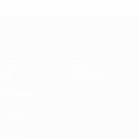
Troisième tour de qualification
4
3
1
0
UEFA Europa League
Matches
Équipes
UEFA.tv
Infos
Tirages
Histoire
Jeux
À propos
Stats
Boutique (clubs)
VOIR
ÉGALEMENT
fr.UEFA.com
Fondation
UEFA pour
l'enfance
LANGUES