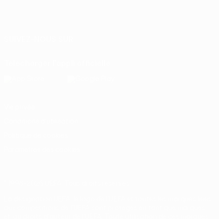
Français
English
Français
Deutsch
Русский
Español
Italiano
Português
SUIVEZ-NOUS SUR
Télécharger l'appli officielle
Vie privée
Conditions d'utilisation
Politique de cookies
Paramètres des cookies
© 1998-2026 UEFA. Tous droits réservés.
La désignation UEFA, le logo de l'UEFA et toutes les marques liées
aux compétitions de l'UEFA sont protégés en tant que marques
et/ou droits d'auteur de l'UEFA. Toute utilisation de ces marques