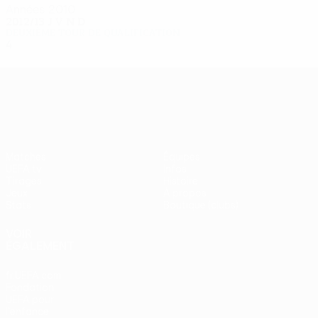
Années 2010
2012/13
J
V
N
D
Deuxième tour de qualification
4
2
0
2
UEFA Europa League
Matches
Équipes
UEFA.tv
Infos
Tirages
Histoire
Jeux
À propos
Stats
Boutique (clubs)
VOIR
ÉGALEMENT
fr.UEFA.com
Fondation
UEFA pour
l'enfance