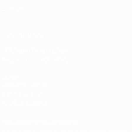
LANGUES
Français
English
Français
Deutsch
Русский
Español
Italiano
Português
SUIVEZ-NOUS SUR
Télécharger l'appli officielle
Vie privée
Conditions d'utilisation
Politique de cookies
Paramètres des cookies
© 1998-2026 UEFA. Tous droits réservés.