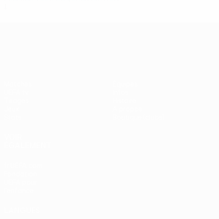
1
0
0
1
UEFA Europa League
Matches
Équipes
UEFA.tv
Infos
Tirages
Histoire
Jeux
À propos
Stats
Boutique (clubs)
VOIR
ÉGALEMENT
fr.UEFA.com
Fondation
UEFA pour
l'enfance
LANGUES