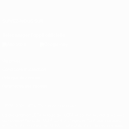
Français
English
Français
Deutsch
Русский
Español
Italiano
Português
SUIVEZ-NOUS SUR
Télécharger l'appli officielle
Vie privée
Conditions d'utilisation
Politique de cookies
Paramètres des cookies
© 1998-2026 UEFA. Tous droits réservés.
La désignation UEFA, le logo de l'UEFA et toutes les marques liées
aux compétitions de l'UEFA sont protégés en tant que marques
et/ou droits d'auteur de l'UEFA. Toute utilisation de ces marques