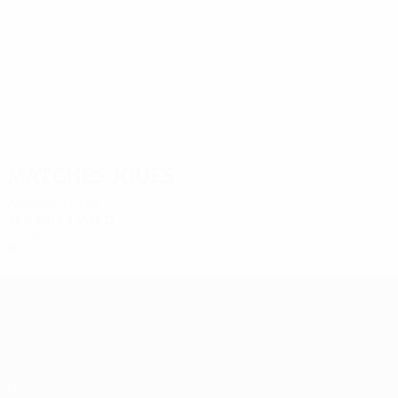
6
6
Wahab
Rivera
Matches joués
Années 2000
2008/09
J
V
N
D
Premier tour
6
3
0
3
UEFA Europa League
Matches