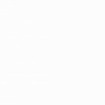
UEFA.tv
Tirages
Jeux
Stats
VOIR ÉGALEMENT
fr.UEFA.com
Fondation UEFA pour l'enfance
LANGUES
Français
English
Français
Deutsch
Русский
Español
Itali
SUIVEZ-NOUS SUR
Télécharger l'appli officielle
Vie privée
Conditions d'utilisation