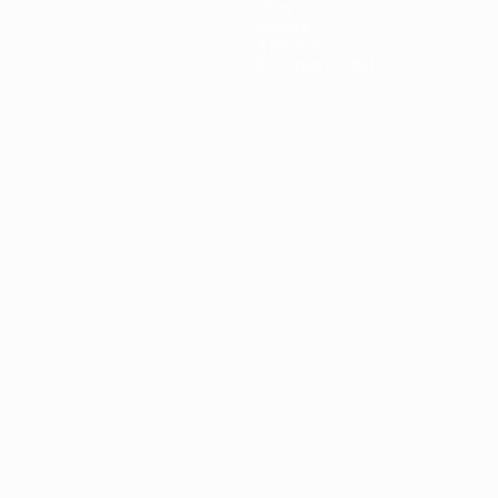
Infos
Histoire
À propos
Boutique (clubs)
ano
Português