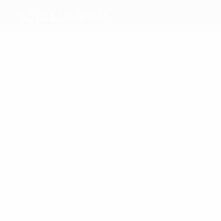
AC Bellinzona
Meilleurs
buteurs
4
2
Sermeter
La Rocca
Plus grand nombre
de matches