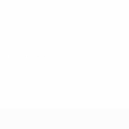
19
14
Baumann
Grillitsch
Matches joués
Années 2020
2024/25
J
V
N
D
Phase de ligue
8
2
3
3
Années 2010
2017/18
J
V
N
D
Phase de groupes
6
1
2
3
UEFA Europa League