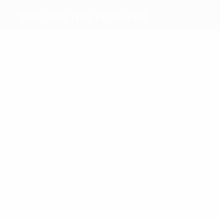
TSG 1899 Hoffenheim
Meilleurs
buteurs
6
3
Dabbur
Hložek
Plus grand nombre
de matches