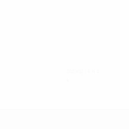
14
11
Kramarić
Geiger
2020/21
J
V
N
D
Seizièmes de finale
8
5
2
1