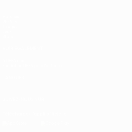
Matches
UEFA.tv
Tirages
Jeux
Stats
VOIR ÉGALEMENT
fr.UEFA.com
Fondation UEFA pour l'enfance
LANGUES
Français
English
Français
Deutsch
Русский
Español
Itali
SUIVEZ-NOUS SUR
Télécharger l'appli officielle