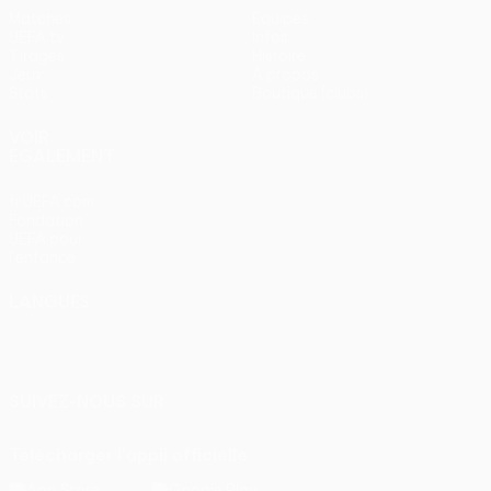
Matches
Équipes
UEFA.tv
Infos
Tirages
Histoire
Jeux
À propos
Stats
Boutique (clubs)
VOIR
ÉGALEMENT
fr.UEFA.com
Fondation
UEFA pour
l'enfance
LANGUES
Français
English
Français
Deutsch
Русский
Español
Italiano
Português
SUIVEZ-NOUS SUR
Télécharger l'appli officielle