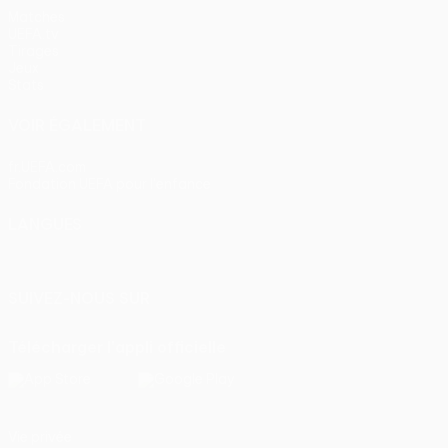
Matches
UEFA.tv
Tirages
Jeux
Stats
VOIR ÉGALEMENT
fr.UEFA.com
Fondation UEFA pour l'enfance
LANGUES
Français
English
Français
Deutsch
Русский
Español
Itali
SUIVEZ-NOUS SUR
Télécharger l'appli officielle
Vie privée