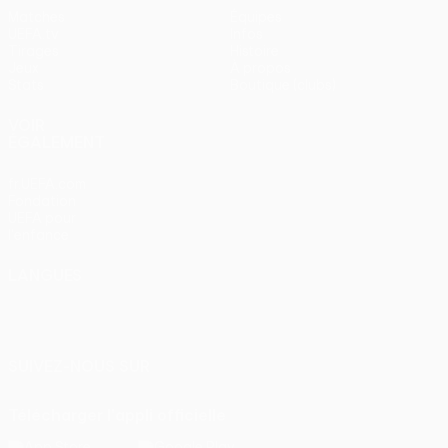
Matches
Équipes
UEFA.tv
Infos
Tirages
Histoire
Jeux
À propos
Stats
Boutique (clubs)
VOIR
ÉGALEMENT
fr.UEFA.com
Fondation
UEFA pour
l'enfance
LANGUES
Français
English
Français
Deutsch
Русский
Español
Italiano
Português
SUIVEZ-NOUS SUR
Télécharger l'appli officielle