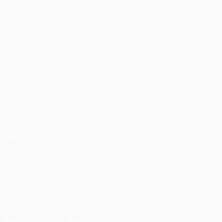
Matches
Équipes
UEFA.tv
Infos
Tirages
Histoire
Jeux
À propos
Stats
Boutique (clubs)
VOIR
ÉGALEMENT
fr.UEFA.com
Fondation
UEFA pour
l'enfance
LANGUES
Français
English
Français
Deutsch
Русский
Español
Italiano
Português
SUIVEZ-NOUS SUR
Télécharger l'appli officielle