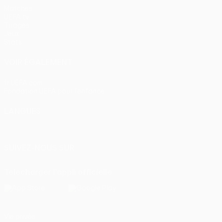
Matches
UEFA.tv
Tirages
Jeux
Stats
VOIR ÉGALEMENT
fr.UEFA.com
Fondation UEFA pour l'enfance
LANGUES
Français
English
Français
Deutsch
Русский
Español
Itali
SUIVEZ-NOUS SUR
Télécharger l'appli officielle
Vie privée