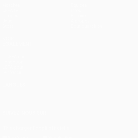
Matches
Équipes
UEFA.tv
Infos
Tirages
Histoire
Jeux
À propos
Stats
Boutique (clubs)
VOIR
ÉGALEMENT
fr.UEFA.com
Fondation
UEFA pour
l'enfance
LANGUES
Français
English
Français
Deutsch
Русский
Español
Italiano
Português
SUIVEZ-NOUS SUR
Télécharger l'appli officielle