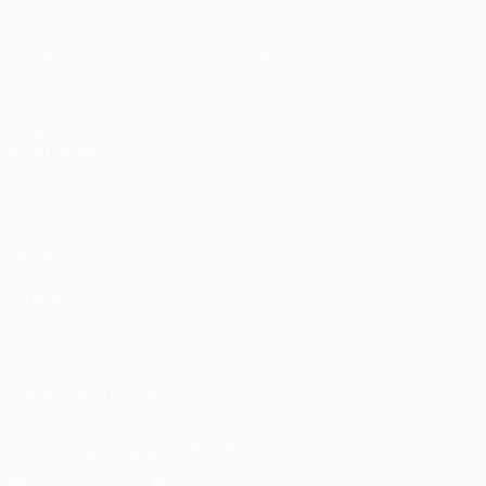
Matches
Équipes
UEFA.tv
Infos
Tirages
Histoire
Jeux
À propos
Stats
Boutique (clubs)
VOIR
ÉGALEMENT
fr.UEFA.com
Fondation
UEFA pour
l'enfance
LANGUES
Français
English
Français
Deutsch
Русский
Español
Italiano
Português
SUIVEZ-NOUS SUR
Télécharger l'appli officielle