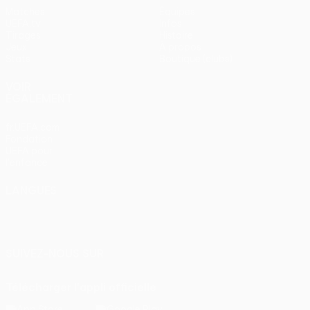
Matches
Équipes
UEFA.tv
Infos
Tirages
Histoire
Jeux
À propos
Stats
Boutique (clubs)
VOIR
ÉGALEMENT
fr.UEFA.com
Fondation
UEFA pour
l'enfance
LANGUES
Français
English
Français
Deutsch
Русский
Español
Italiano
Português
SUIVEZ-NOUS SUR
Télécharger l'appli officielle