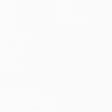
Matches
Équipes
UEFA.tv
Infos
Tirages
Histoire
Jeux
À propos
Stats
Boutique (clubs)
VOIR
ÉGALEMENT
fr.UEFA.com
Fondation
UEFA pour
l'enfance
LANGUES
Français
English
Français
Deutsch
Русский
Español
Italiano
Português
SUIVEZ-NOUS SUR
Télécharger l'appli officielle