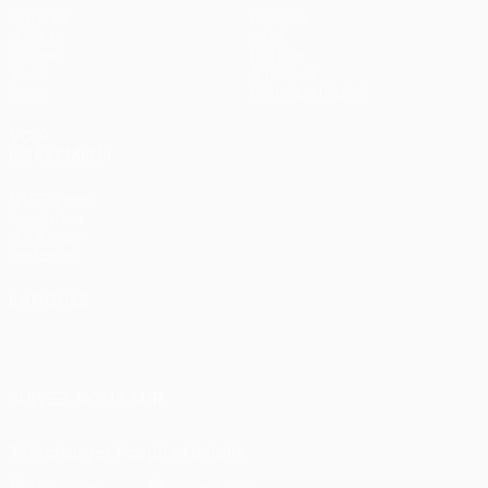
Matches
Équipes
UEFA.tv
Infos
Tirages
Histoire
Jeux
À propos
Stats
Boutique (clubs)
VOIR
ÉGALEMENT
fr.UEFA.com
Fondation
UEFA pour
l'enfance
LANGUES
Français
English
Français
Deutsch
Русский
Español
Italiano
Português
SUIVEZ-NOUS SUR
Télécharger l'appli officielle