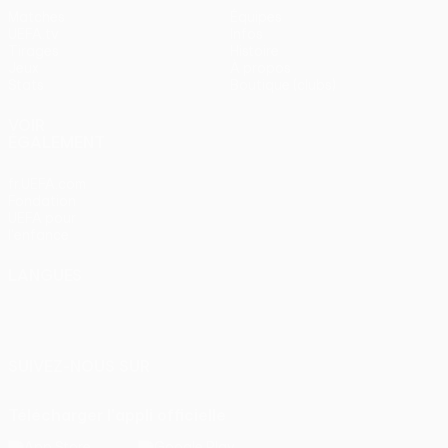
Matches
Équipes
UEFA.tv
Infos
Tirages
Histoire
Jeux
À propos
Stats
Boutique (clubs)
VOIR
ÉGALEMENT
fr.UEFA.com
Fondation
UEFA pour
l'enfance
LANGUES
Français
English
Français
Deutsch
Русский
Español
Italiano
Português
SUIVEZ-NOUS SUR
Télécharger l'appli officielle