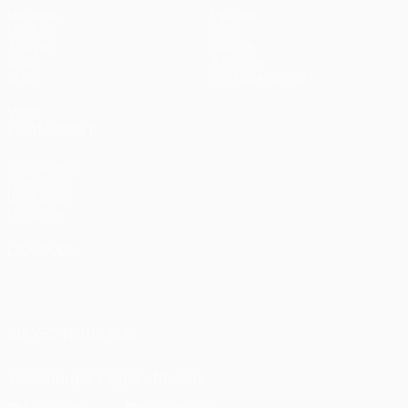
Matches
Équipes
UEFA.tv
Infos
Tirages
Histoire
Jeux
À propos
Stats
Boutique (clubs)
VOIR
ÉGALEMENT
fr.UEFA.com
Fondation
UEFA pour
l'enfance
LANGUES
Français
English
Français
Deutsch
Русский
Español
Italiano
Português
SUIVEZ-NOUS SUR
Télécharger l'appli officielle