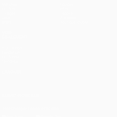
Matches
Équipes
UEFA.tv
Infos
Tirages
Histoire
Jeux
À propos
Stats
Boutique (clubs)
VOIR
ÉGALEMENT
fr.UEFA.com
Fondation
UEFA pour
l'enfance
LANGUES
Français
English
Français
Deutsch
Русский
Español
Italiano
Português
SUIVEZ-NOUS SUR
Télécharger l'appli officielle