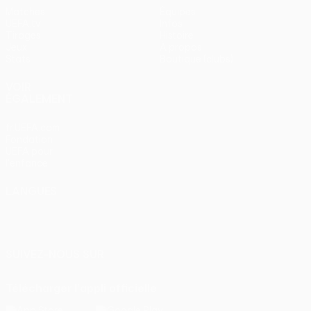
Matches
Équipes
UEFA.tv
Infos
Tirages
Histoire
Jeux
À propos
Stats
Boutique (clubs)
VOIR
ÉGALEMENT
fr.UEFA.com
Fondation
UEFA pour
l'enfance
LANGUES
Français
English
Français
Deutsch
Русский
Español
Italiano
Português
SUIVEZ-NOUS SUR
Télécharger l'appli officielle