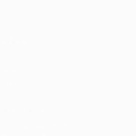
Matches
Équipes
UEFA.tv
Infos
Tirages
Histoire
Jeux
À propos
Stats
Boutique (clubs)
VOIR
ÉGALEMENT
fr.UEFA.com
Fondation
UEFA pour
l'enfance
LANGUES
Français
English
Français
Deutsch
Русский
Español
Italiano
Português
SUIVEZ-NOUS SUR
Télécharger l'appli officielle