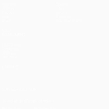
Matches
Équipes
UEFA.tv
Infos
Tirages
Histoire
Jeux
À propos
Stats
Boutique (clubs)
VOIR
ÉGALEMENT
fr.UEFA.com
Fondation
UEFA pour
l'enfance
LANGUES
Français
English
Français
Deutsch
Русский
Español
Italiano
Português
SUIVEZ-NOUS SUR
Télécharger l'appli officielle