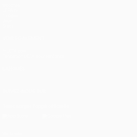
Matches
UEFA.tv
Tirages
Jeux
Stats
VOIR ÉGALEMENT
fr.UEFA.com
Fondation UEFA pour l'enfance
LANGUES
Français
English
Français
Deutsch
Русский
Español
Itali
SUIVEZ-NOUS SUR
Télécharger l'appli officielle
Vie privée