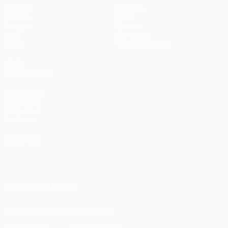
Matches
Équipes
UEFA.tv
Infos
Tirages
Histoire
Jeux
À propos
Stats
Boutique (clubs)
VOIR
ÉGALEMENT
fr.UEFA.com
Fondation
UEFA pour
l'enfance
LANGUES
Français
English
Français
Deutsch
Русский
Español
Italiano
Português
SUIVEZ-NOUS SUR
Télécharger l'appli officielle