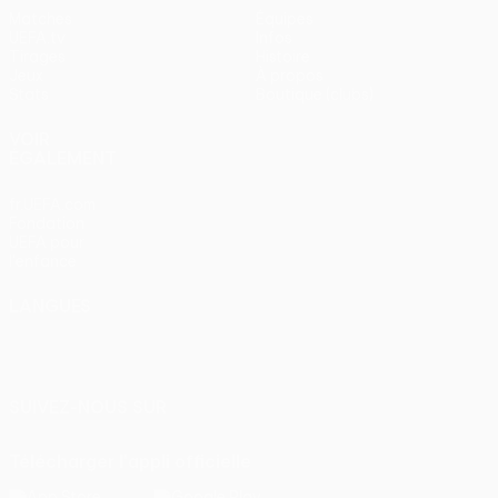
Matches
Équipes
UEFA.tv
Infos
Tirages
Histoire
Jeux
À propos
Stats
Boutique (clubs)
VOIR
ÉGALEMENT
fr.UEFA.com
Fondation
UEFA pour
l'enfance
LANGUES
Français
English
Français
Deutsch
Русский
Español
Italiano
Português
SUIVEZ-NOUS SUR
Télécharger l'appli officielle