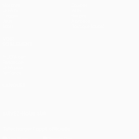
Matches
Équipes
UEFA.tv
Infos
Tirages
Histoire
Jeux
À propos
Stats
Boutique (clubs)
VOIR
ÉGALEMENT
fr.UEFA.com
Fondation
UEFA pour
l'enfance
LANGUES
Français
English
Français
Deutsch
Русский
Español
Italiano
Português
SUIVEZ-NOUS SUR
Télécharger l'appli officielle