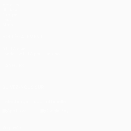
Matches
UEFA.tv
Tirages
Jeux
Stats
VOIR ÉGALEMENT
fr.UEFA.com
Fondation UEFA pour l'enfance
LANGUES
Français
English
Français
Deutsch
Русский
Español
Itali
SUIVEZ-NOUS SUR
Télécharger l'appli officielle
Vie privée