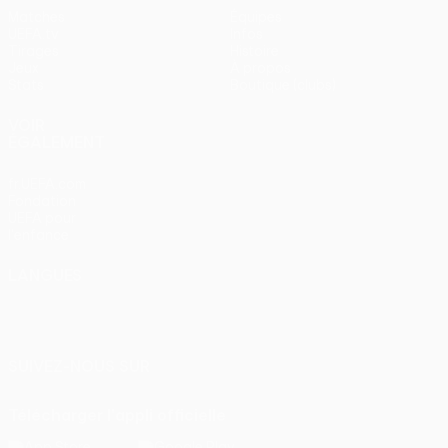
Matches
Équipes
UEFA.tv
Infos
Tirages
Histoire
Jeux
À propos
Stats
Boutique (clubs)
VOIR
ÉGALEMENT
fr.UEFA.com
Fondation
UEFA pour
l'enfance
LANGUES
Français
English
Français
Deutsch
Русский
Español
Italiano
Português
SUIVEZ-NOUS SUR
Télécharger l'appli officielle