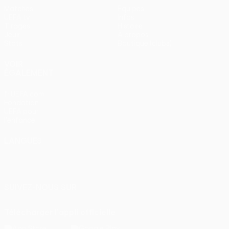
Matches
Équipes
UEFA.tv
Infos
Tirages
Histoire
Jeux
À propos
Stats
Boutique (clubs)
VOIR
ÉGALEMENT
fr.UEFA.com
Fondation
UEFA pour
l'enfance
LANGUES
Français
English
Français
Deutsch
Русский
Español
Italiano
Português
SUIVEZ-NOUS SUR
Télécharger l'appli officielle