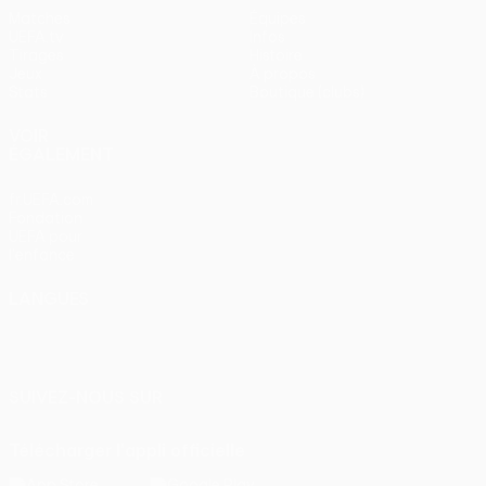
Matches
Équipes
UEFA.tv
Infos
Tirages
Histoire
Jeux
À propos
Stats
Boutique (clubs)
VOIR
ÉGALEMENT
fr.UEFA.com
Fondation
UEFA pour
l'enfance
LANGUES
Français
English
Français
Deutsch
Русский
Español
Italiano
Português
SUIVEZ-NOUS SUR
Télécharger l'appli officielle