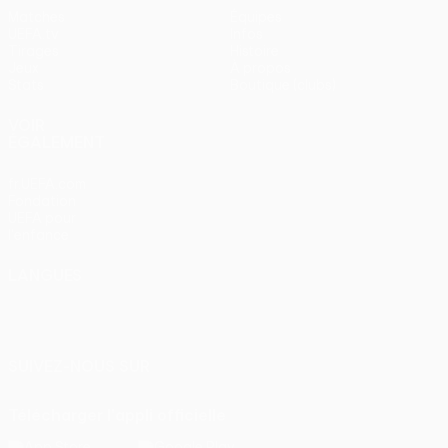
Matches
Équipes
UEFA.tv
Infos
Tirages
Histoire
Jeux
À propos
Stats
Boutique (clubs)
VOIR
ÉGALEMENT
fr.UEFA.com
Fondation
UEFA pour
l'enfance
LANGUES
Français
English
Français
Deutsch
Русский
Español
Italiano
Português
SUIVEZ-NOUS SUR
Télécharger l'appli officielle