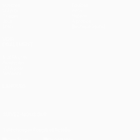
Matches
Équipes
UEFA.tv
Infos
Tirages
Histoire
Jeux
À propos
Stats
Boutique (clubs)
VOIR
ÉGALEMENT
fr.UEFA.com
Fondation
UEFA pour
l'enfance
LANGUES
Français
English
Français
Deutsch
Русский
Español
Italiano
Português
SUIVEZ-NOUS SUR
Télécharger l'appli officielle