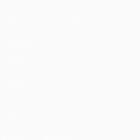
Matches
Équipes
UEFA.tv
Infos
Tirages
Histoire
Jeux
À propos
Stats
Boutique (clubs)
VOIR
ÉGALEMENT
fr.UEFA.com
Fondation
UEFA pour
l'enfance
LANGUES
Français
English
Français
Deutsch
Русский
Español
Italiano
Português
SUIVEZ-NOUS SUR
Télécharger l'appli officielle