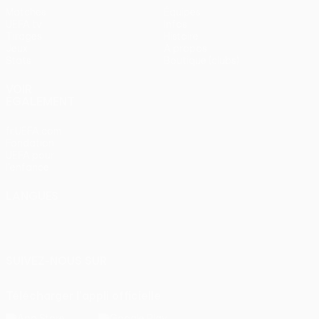
Matches
Équipes
UEFA.tv
Infos
Tirages
Histoire
Jeux
À propos
Stats
Boutique (clubs)
VOIR
ÉGALEMENT
fr.UEFA.com
Fondation
UEFA pour
l'enfance
LANGUES
Français
English
Français
Deutsch
Русский
Español
Italiano
Português
SUIVEZ-NOUS SUR
Télécharger l'appli officielle