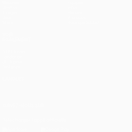
Matches
Équipes
UEFA.tv
Infos
Tirages
Histoire
Jeux
À propos
Stats
Boutique (clubs)
VOIR
ÉGALEMENT
fr.UEFA.com
Fondation
UEFA pour
l'enfance
LANGUES
Français
English
Français
Deutsch
Русский
Español
Italiano
Português
SUIVEZ-NOUS SUR
Télécharger l'appli officielle