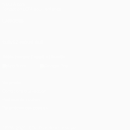
fr.UEFA.com
Fondation UEFA pour l'enfance
LANGUES
Français
English
Français
Deutsch
Русский
Español
Itali
SUIVEZ-NOUS SUR
Télécharger l'appli officielle
Vie privée
Conditions d'utilisation
Politique de cookies
Paramètres des cookies
© 1998-2026 UEFA. Tous droits réservés.