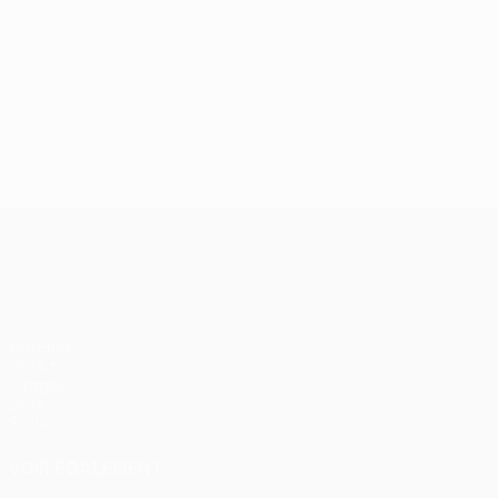
UEFA Europa League
Matches
UEFA.tv
Tirages
Jeux
Stats
VOIR ÉGALEMENT