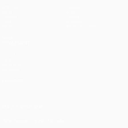
Matches
Équipes
UEFA.tv
Infos
Tirages
Histoire
Jeux
À propos
Stats
Boutique (clubs)
VOIR
ÉGALEMENT
fr.UEFA.com
Fondation
UEFA pour
l'enfance
LANGUES
Français
English
Français
Deutsch
Русский
Español
Italiano
Português
SUIVEZ-NOUS SUR
Télécharger l'appli officielle