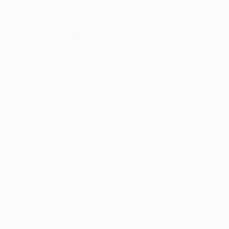
SUIVEZ-NOUS SUR
Télécharger l'appli officielle
Vie privée
Conditions d'utilisation
Politique de cookies
Paramètres des cookies
© 1998-2026 UEFA. Tous droits réservés.
La désignation UEFA, le logo de l'UEFA et toutes les marques liées
aux compétitions de l'UEFA sont protégés en tant que marques
et/ou droits d'auteur de l'UEFA. Toute utilisation de ces marques
déposées à des fins commerciales est interdite. L'utilisation de la
plate-forme UEFA.com implique que vous acceptez les Conditions
générales et les Dispositions en matière de vie privée.