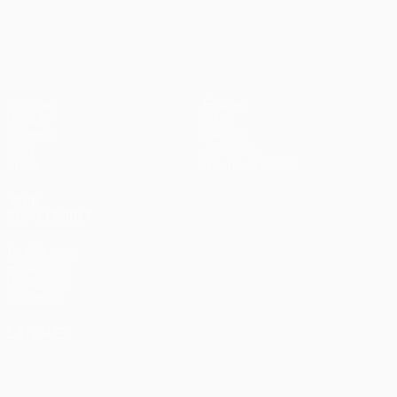
UEFA Europa League
Matches
Équipes
UEFA.tv
Infos
Tirages
Histoire
Jeux
À propos
Stats
Boutique (clubs)
VOIR
ÉGALEMENT
fr.UEFA.com
Fondation
UEFA pour
l'enfance
LANGUES
Français
English
Français
Deutsch
Русский
Español
Italiano
Português