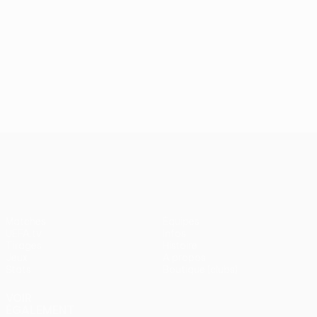
UEFA Europa League
Matches
Équipes
UEFA.tv
Infos
Tirages
Histoire
Jeux
À propos
Stats
Boutique (clubs)
VOIR
ÉGALEMENT