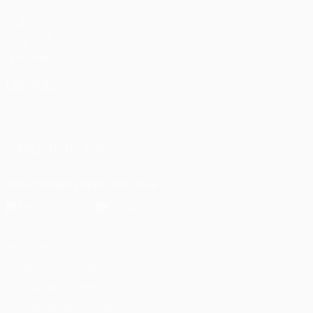
fr.UEFA.com
Fondation
UEFA pour
l'enfance
LANGUES
Français
English
Français
Deutsch
Русский
Español
Italiano
Português
SUIVEZ-NOUS SUR
Télécharger l'appli officielle
Vie privée
Conditions d'utilisation
Politique de cookies
Paramètres des cookies