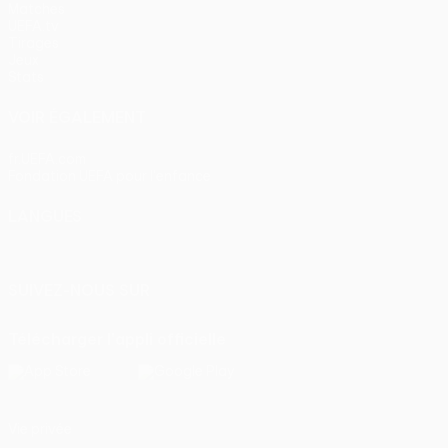
Matches
UEFA.tv
Tirages
Jeux
Stats
VOIR ÉGALEMENT
fr.UEFA.com
Fondation UEFA pour l'enfance
LANGUES
Français
English
Français
Deutsch
Русский
Español
Itali
SUIVEZ-NOUS SUR
Télécharger l'appli officielle
Vie privée