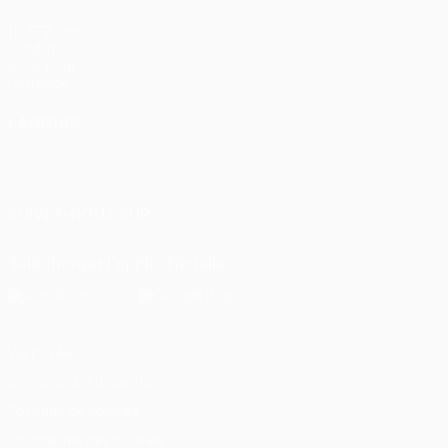
fr.UEFA.com
Fondation
UEFA pour
l'enfance
LANGUES
Français
English
Français
Deutsch
Русский
Español
Italiano
Português
SUIVEZ-NOUS SUR
Télécharger l'appli officielle
Vie privée
Conditions d'utilisation
Politique de cookies
Paramètres des cookies