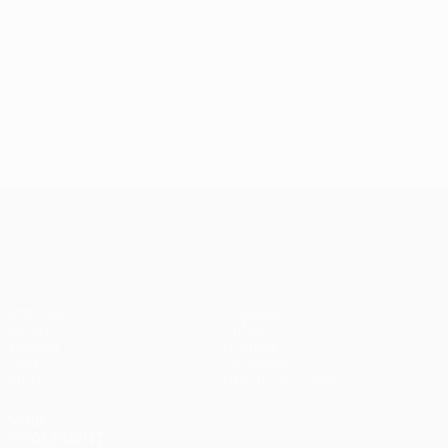
UEFA Europa League
Matches
Équipes
UEFA.tv
Infos
Tirages
Histoire
Jeux
À propos
Stats
Boutique (clubs)
VOIR
ÉGALEMENT