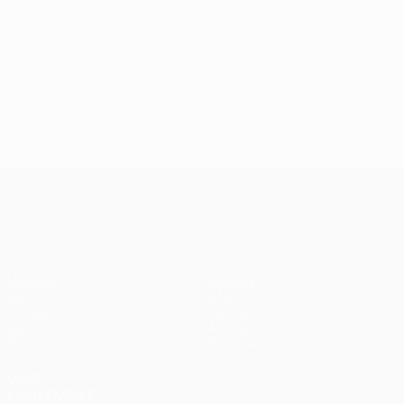
UEFA Europa League
Matches
Équipes
UEFA.tv
Infos
Tirages
Histoire
Jeux
À propos
Stats
Boutique (clubs)
VOIR
ÉGALEMENT