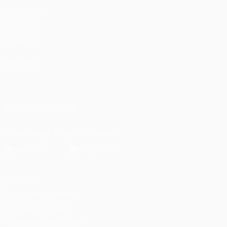
fr.UEFA.com
Fondation
UEFA pour
l'enfance
LANGUES
Français
English
Français
Deutsch
Русский
Español
Italiano
Português
SUIVEZ-NOUS SUR
Télécharger l'appli officielle
Vie privée
Conditions d'utilisation
Politique de cookies
Paramètres des cookies