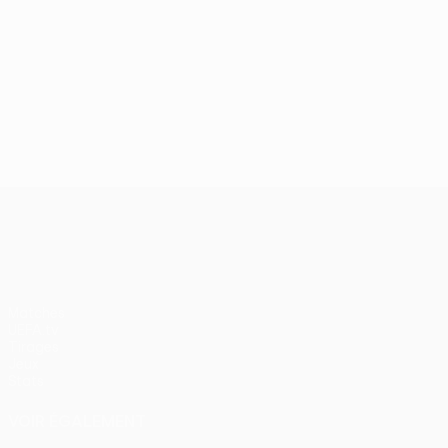
UEFA Europa League
Matches
UEFA.tv
Tirages
Jeux
Stats
VOIR ÉGALEMENT