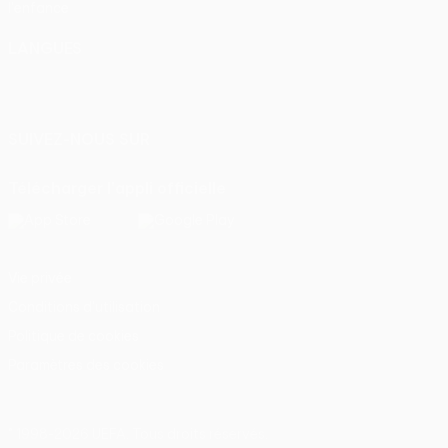
l'enfance
LANGUES
Français
English
Français
Deutsch
Русский
Español
Italiano
Português
SUIVEZ-NOUS SUR
Télécharger l'appli officielle
Vie privée
Conditions d'utilisation
Politique de cookies
Paramètres des cookies
© 1998-2026 UEFA. Tous droits réservés.