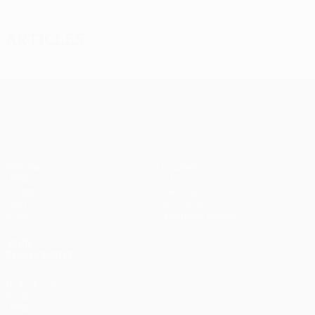
Articles
UEFA Europa League
Matches
Équipes
UEFA.tv
Infos
Tirages
Histoire
Jeux
À propos
Stats
Boutique (clubs)
VOIR
ÉGALEMENT
fr.UEFA.com
Fondation
UEFA pour