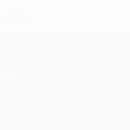
Articles
UEFA Europa League
Matches
Équipes
UEFA.tv
Infos
Tirages
Histoire
Jeux
À propos
Stats
Boutique (clubs)
VOIR
ÉGALEMENT
fr.UEFA.com
Fondation
UEFA pour