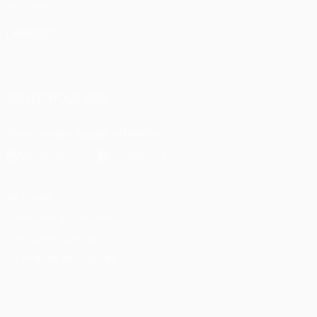
l'enfance
LANGUES
Français
English
Français
Deutsch
Русский
Español
Italiano
Português
SUIVEZ-NOUS SUR
Télécharger l'appli officielle
Vie privée
Conditions d'utilisation
Politique de cookies
Paramètres des cookies
© 1998-2026 UEFA. Tous droits réservés.