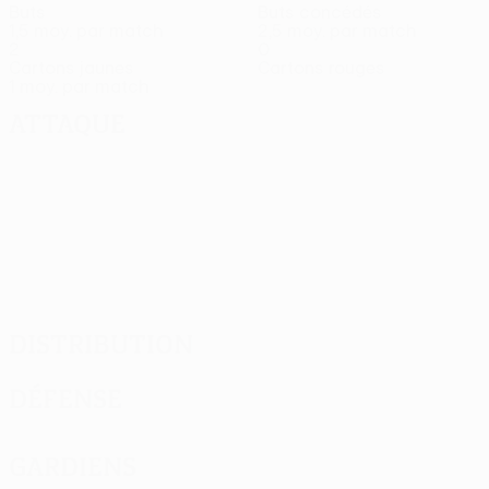
Buts
Buts concédés
1,5 moy. par match
2,5 moy. par match
2
0
Cartons jaunes
Cartons rouges
1 moy. par match
Attaque
Distribution
Défense
Gardiens