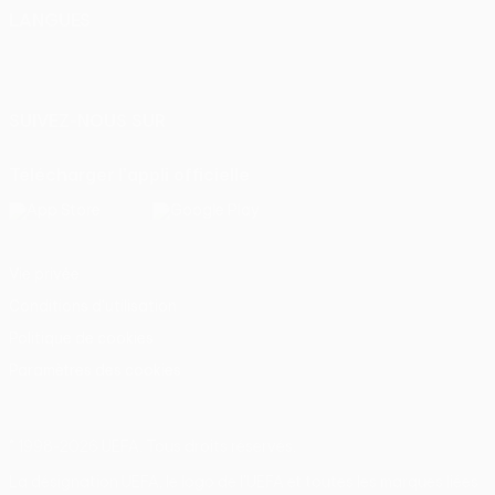
LANGUES
Français
English
Français
Deutsch
Русский
Español
Italiano
Português
SUIVEZ-NOUS SUR
Télécharger l'appli officielle
Vie privée
Conditions d'utilisation
Politique de cookies
Paramètres des cookies
© 1998-2026 UEFA. Tous droits réservés.
La désignation UEFA, le logo de l'UEFA et toutes les marques liées