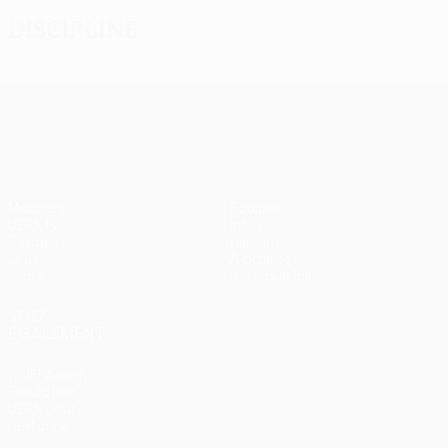
Discipline
UEFA Europa League
Matches
Équipes
UEFA.tv
Infos
Tirages
Histoire
Jeux
À propos
Stats
Boutique (clubs)
VOIR
ÉGALEMENT
fr.UEFA.com
Fondation
UEFA pour
l'enfance