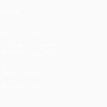
l'enfance
LANGUES
Français
English
Français
Deutsch
Русский
Español
Italiano
Português
SUIVEZ-NOUS SUR
Télécharger l'appli officielle
Vie privée
Conditions d'utilisation
Politique de cookies
Paramètres des cookies
© 1998-2026 UEFA. Tous droits réservés.