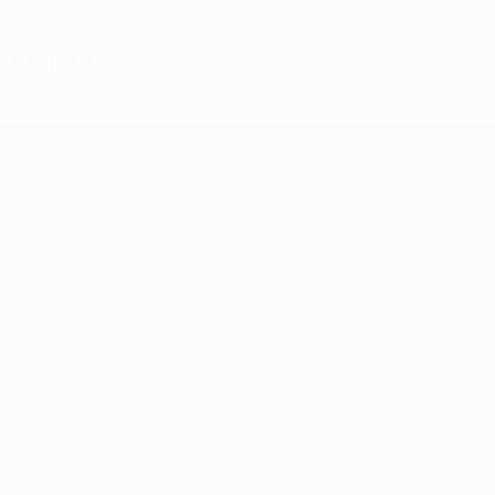
Articles
UEFA Europa League
Matches
Équipes
UEFA.tv
Infos
Tirages
Histoire
Jeux
À propos
Stats
Boutique (clubs)
VOIR
ÉGALEMENT
fr.UEFA.com
Fondation
UEFA pour