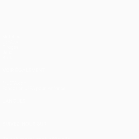
UEFA Europa League
Matches
UEFA.tv
Tirages
Jeux
Stats
VOIR ÉGALEMENT
fr.UEFA.com
Fondation UEFA pour l'enfance
LANGUES
Français
English
Français
Deutsch
Русский
Español
Itali
SUIVEZ-NOUS SUR