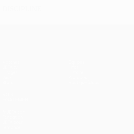
Discipline
UEFA Europa League
Matches
Équipes
UEFA.tv
Infos
Tirages
Histoire
Jeux
À propos
Stats
Boutique (clubs)
VOIR
ÉGALEMENT
fr.UEFA.com
Fondation
UEFA pour
l'enfance