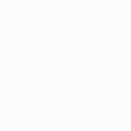
Buts
Buts concédés
3 moy. par match
1
0
Cartons jaunes
Cartons rouges
0,5 moy. par match
Attaque
Distribution
Défense
Gardiens