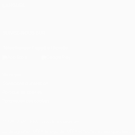
LANGUES
Français
English
Français
Deutsch
Русский
Español
Italiano
Português
SUIVEZ-NOUS SUR
Télécharger l'appli officielle
Vie privée
Conditions d'utilisation
Politique de cookies
Paramètres des cookies
© 1998-2026 UEFA. Tous droits réservés.
La désignation UEFA, le logo de l'UEFA et toutes les marques liées