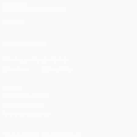
fr.UEFA.com
Fondation UEFA pour l'enfance
LANGUES
Français
English
Français
Deutsch
Русский
Español
Itali
SUIVEZ-NOUS SUR
Télécharger l'appli officielle
Vie privée
Conditions d'utilisation
Politique de cookies
Paramètres des cookies
© 1998-2026 UEFA. Tous droits réservés.