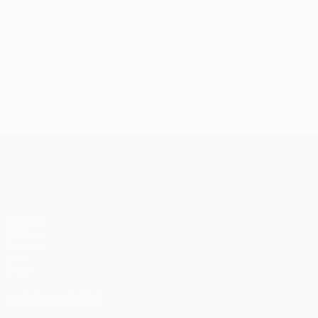
UEFA Europa League
Matches
UEFA.tv
Tirages
Jeux
Stats
VOIR ÉGALEMENT