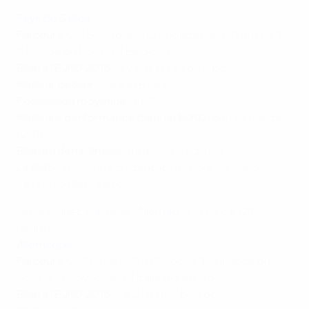
Pays de Galles
Parcours :
2-1
Slovaquie,
1-2
Angleterre,
3-0
Russie,
1-
0
Irlande du Nord,
3-1
Belgique
Bilan à l'EURO 2016 :
4 V 0 N 1 D, 10 bp 4 bc
Meilleur buteur :
Gareth Bale (3)
Possession moyenne :
47 %
Meilleure performance dans un EURO :
demi-finaliste
(2016)
Bilan en demi-finales :
n'a jamais participé
La stat
: 10 buts sur 59 tentatives pour les Gallois,
c'est le meilleur taux.
Jeudi 7 juillet, Marseille : Allemagne - France (21
heures)
Allemagne
Parcours :
2-0
Ukraine,
0-0
Pologne,
1-0
Irlande du
Nord,
3-0
Slovaquie,
1-1
Italie (6 t.a.b. à 5)
Bilan à l'EURO 2016 :
3 V 2 N 0 D, 7 bp 1 bc