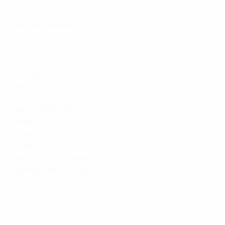
Les demi-finales
Mercredi 6 juin à Lyon : Portugal - Pays de Galles (21
heures)
Portugal
Parcours :
1-1
Islande,
0-0
Autriche,
3-3
Hongrie,
1-0
Croatie (a.p.),
1-1
Pologne (5 t.a.b. à 3)
Bilan à l'EURO 2016 :
1 V 4 N 0 D, 6 bp 5 bc
Meilleurs buteurs :
Cristiano Ronaldo, Nani (2)
Possession moyenne :
54 %
Meilleure performance dans un EURO :
finaliste (2004)
Bilan en demi-finales :
1 V 3 D
Dernière demi-finale :
0-0 contre l'Espagne (2 t.a.b. à
4), 2012
La stat :
Cristiano Ronaldo n'est qu'à un but de Michel
Platini, meilleur buteur de l'Histoire de la compétition
(9).