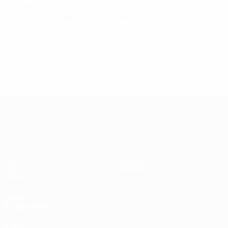
La stat :
la France a gagne le tournoi lors de son
dernier passage en demi-finales (2000).
© 1998-2026 UEFA. All rights reserved.
Mis à jour le: lundi 4 juillet 2016
UEFA EURO 2028
Vidéo
À propos
Infos
Boutique
Histoire
VOIR
ÉGALEMENT