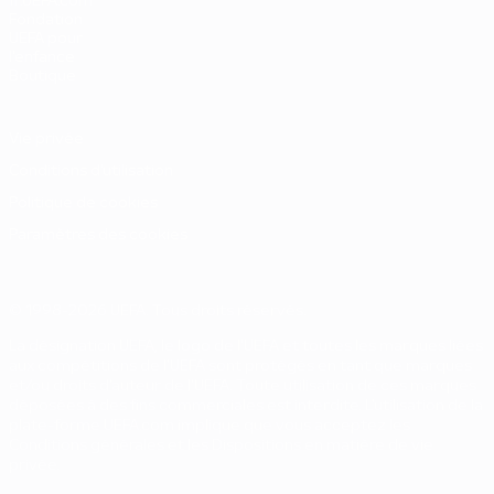
fr.UEFA.com
Fondation
UEFA pour
l'enfance
Boutique
Vie privée
Conditions d'utilisation
Politique de cookies
Paramètres des cookies
© 1998-2026 UEFA. Tous droits réservés.
La désignation UEFA, le logo de l'UEFA et toutes les marques liées
aux compétitions de l'UEFA sont protégés en tant que marques
et/ou droits d'auteur de l'UEFA. Toute utilisation de ces marques
déposées à des fins commerciales est interdite. L'utilisation de la
plate-forme UEFA.com implique que vous acceptez les
Conditions générales et les Dispositions en matière de vie
privée.