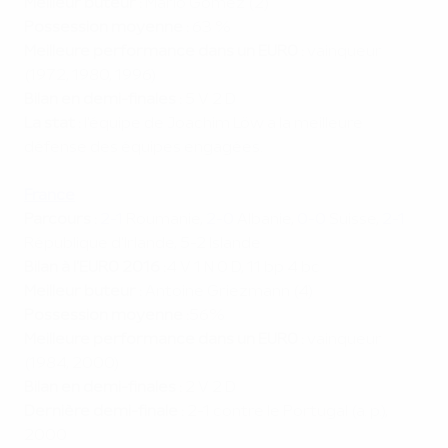
Meilleur buteur :
Mario Gomez (2)
Possession moyenne :
63 %
Meilleure performance dans un EURO :
vainqueur
(1972, 1980, 1996)
Bilan en demi-finales :
5 V 2 D
La stat :
l'équipe de Joachim Löw a la meilleure
défense des équipes engagées.
France
Parcours :
2-1
Roumanie,
2-0
Albanie,
0-0
Suisse,
2-1
République d'Irlande, 5-2 Islande
Bilan à l'EURO 2016 :
4 V 1 N 0 D, 11 bp 4 bc
Meilleur buteur :
Antoine Griezmann (4)
Possession moyenne :
56%
Meilleure performance dans un EURO :
vainqueur
(1984, 2000)
Bilan en demi-finales :
2 V 2 D
Dernière demi-finale :
2-1 contre le Portugal (a. p.),
2000